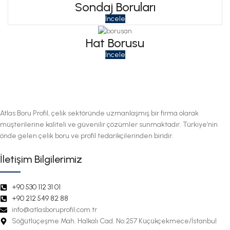
Sondaj Boruları
İncele
Hat Borusu
İncele
Atlas Boru Profil, çelik sektöründe uzmanlaşmış bir firma olarak
müşterilerine kaliteli ve güvenilir çözümler sunmaktadır. Türkiye’nin
önde gelen çelik boru ve profil tedarikçilerinden biridir.
İletişim Bilgilerimiz
+90 530 112 31 01
+90 212 549 82 88
info@atlasboruprofil.com.tr
Söğütlüçeşme Mah. Halkalı Cad. No:257 Küçükçekmece/İstanbul